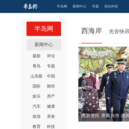
半岛网
新闻中心
专题
浪尖科技
半岛网
西海岸
光谷快
新闻中心
最新
评论
青岛
专题
山东眼
中国
国际
财经
娱乐
房产
汽车
健康
惠农便民·惠商兴市·惠民
旅游
美食
教育
科技