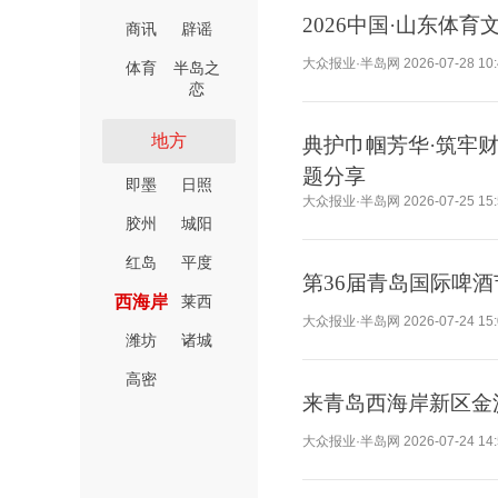
2026中国·山东
商讯
辟谣
大众报业·半岛网
2026-07-28 10
体育
半岛之
恋
地方
典护巾帼芳华·筑牢
题分享
即墨
日照
大众报业·半岛网
2026-07-25 15
胶州
城阳
红岛
平度
第36届青岛国际啤
西海岸
莱西
大众报业·半岛网
2026-07-24 15
潍坊
诸城
高密
来青岛西海岸新区金
大众报业·半岛网
2026-07-24 14