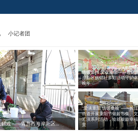
讯
小记者团
情暖金秋 爱在重阳——青岛
岸新区供销社多彩活动守护幸
晚年
“爱满重阳 情暖桑榆”——长
街道开展重阳节银龄市集、文
汇演系列活动，绘就银龄幸福
解难——青岛西海岸新区...
景