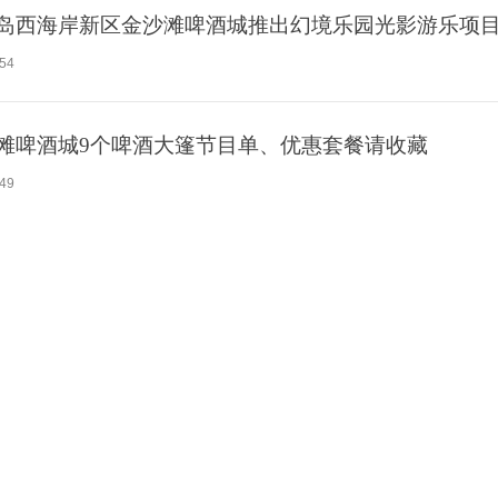
岛西海岸新区金沙滩啤酒城推出幻境乐园光影游乐项
:54
滩啤酒城9个啤酒大篷节目单、优惠套餐请收藏
:49
桥分公司青岛项目：“情系一线送清凉 ·防暑降温护安康
:09
海岸新区金沙滩啤酒城Sunshine Bar&Cafe 解锁啤
:55